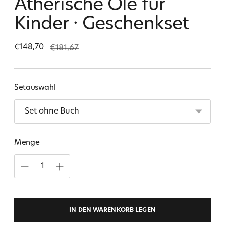
Ätherische Öle für
Kinder · Geschenkset
Regulärer
€148,70
€181,67
Preis
Setauswahl
Menge
IN DEN WARENKORB LEGEN