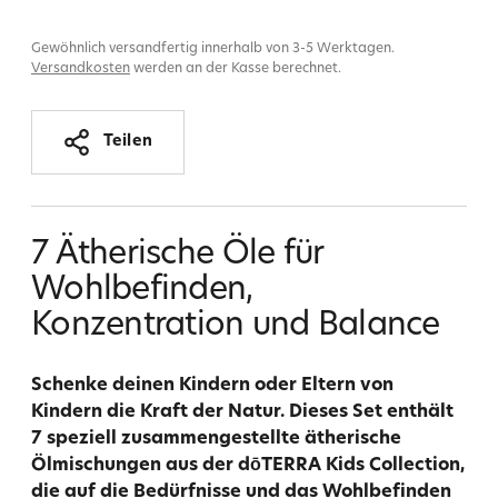
Gewöhnlich versandfertig innerhalb von 3-5 Werktagen.
Versandkosten
werden an der Kasse berechnet.
Teilen
Produkt
in
7 Ätherische Öle für
den
Wohlbefinden,
Warenkorb
Konzentration und Balance
legen
Schenke deinen Kindern oder Eltern von
Kindern die Kraft der Natur. Dieses Set enthält
7 speziell zusammengestellte ätherische
Ölmischungen aus der dōTERRA Kids Collection,
die auf die Bedürfnisse und das Wohlbefinden