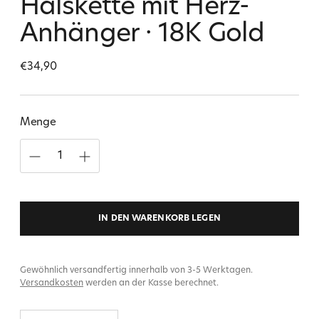
Halskette mit Herz-
Anhänger · 18K Gold
Regulärer
€34,90
Preis
Menge
IN DEN WARENKORB LEGEN
Gewöhnlich versandfertig innerhalb von 3-5 Werktagen.
Versandkosten
werden an der Kasse berechnet.