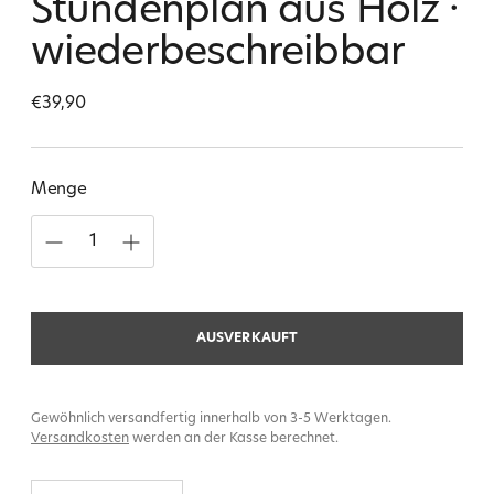
Stundenplan aus Holz ·
wiederbeschreibbar
Regulärer
€39,90
Preis
Menge
AUSVERKAUFT
Gewöhnlich versandfertig innerhalb von 3-5 Werktagen.
Versandkosten
werden an der Kasse berechnet.